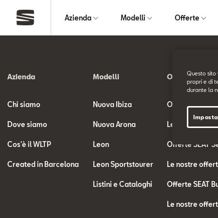
Azienda
Modelli
Offerte
Questo sito 
Azienda
Modelli
Offerte
propri e di t
durante la n
Chi siamo
Nuova Ibiza
Offerte SEAT
Imposta
Dove siamo
Nuova Arona
Le nostre offer
Cos'è il WLTP
Leon
Offerte SEAT S
Created in Barcelona
Leon Sportstourer
Le nostre offer
Listini e Cataloghi
Offerte SEAT B
Le nostre offer