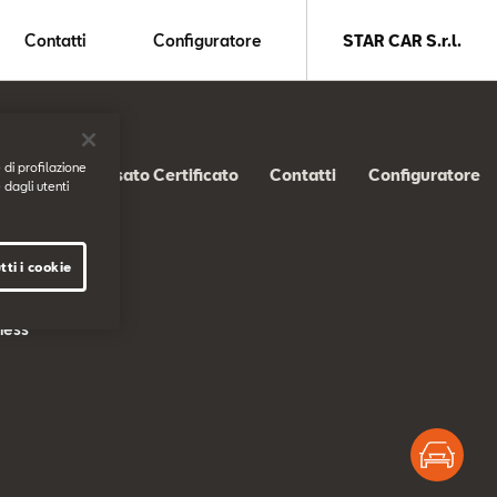
Contatti
Configuratore
STAR CAR S.r.l.
 di profilazione
SEAT Usato Certificato
Contatti
Configuratore
 dagli utenti
tti i cookie
s
ness
Test