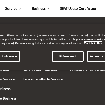
Service
Business
SEAT Usato Certificato
web utilizza sia cookies tecnici (necessari al suo corretto funzionamento) che analitici e
Service
Business
erze parti (al fine di inviare messaggi pubblicitari in linea con le preferenze manifestate
avigazione). Per avere maggiori informazioni puoi leggere la nostra
Cookie Policy
SEAT Service
SEAT for BUSINESS
zioni cookie
Rifiuta tutti
Accetta tu
te
I nostri Servizi
Offerte SEAT Busines
ervice
Offerte SEAT Service
Le nostre offerte Busi
te Service
Le nostre offerte Service
usiness
te Business