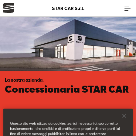
STAR CAR S.r.l.
Azienda
Modelli
Offerte
La nostra azienda.
Service
Concessionaria STAR CAR
Business
Vieni a trovarci nella nostra sede.
SEAT Usato Certificato
Questo sito web utilizza sia cookies tecnici (necessari al suo corretto
funzionamento) che analitici e di profilazione propri e di terze parti (al
fine di inviare messaggi pubblicitari in linea con le preferenze