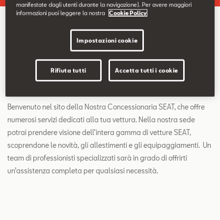
Contatti
manifestate dagli utenti durante la navigazione). Per avere maggiori
informazioni puoi leggere la nostra
Cookie Policy
Configuratore
Impostazioni cookie
Azienda
Rifiuta tutti
Accetta tutti i cookie
Vieni a trovarci nella nostra sede.
Benvenuto nel sito della Nostra Concessionaria SEAT, che offre
numerosi servizi dedicati alla tua vettura. Nella nostra sede
potrai prendere visione dell’intera gamma di vetture SEAT,
scoprendone le novità, gli allestimenti e gli equipaggiamenti. Un
team di professionisti specializzati sarà in grado di offrirti
un’assistenza completa per qualsiasi necessità.